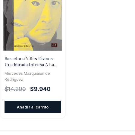
Barcelona Y Sus Divinos:
Una Mirada Intrusa A La
Gauche Divine A Casi
Mercedes Mazquiaran de
Rodriguez
El
El
$
14.200
$
9.940
precio
precio
original
actual
Añadir al carrito
era:
es:
$14.200.
$9.940.