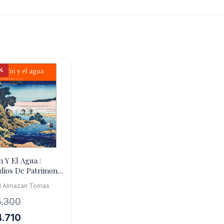
%
n Y El Agua :
dios De Patrimonio
umanidades
d Almazan Tomas
5.300
El
4.710