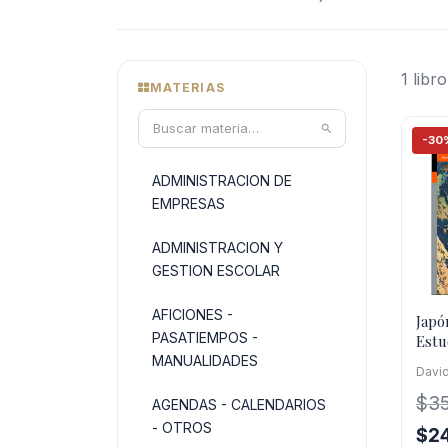
1 libro
MATERIAS
-30
ADMINISTRACION DE
EMPRESAS
ADMINISTRACION Y
GESTION ESCOLAR
AFICIONES -
Japó
PASATIEMPOS -
Estu
Y H
MANUALIDADES
Davi
$
3
AGENDAS - CALENDARIOS
- OTROS
El
$
2