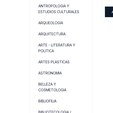
pre
ANTROPOLOGIA Y
orig
ESTUDIOS CULTURALES
era:
$35
ARQUEOLOGIA
ARQUITECTURA
ARTE - LITERATURA Y
POLITICA
ARTES PLASTICAS
ASTRONOMIA
BELLEZA Y
COSMETOLOGIA
BIBLIOFILIA
BIBLIOTECOLOGIA /