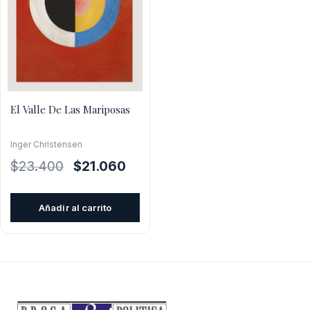
El Valle De Las Mariposas
Inger Christensen
El
El
$
23.400
$
21.060
precio
precio
original
actual
Añadir al carrito
era:
es:
$23.400.
$21.060.