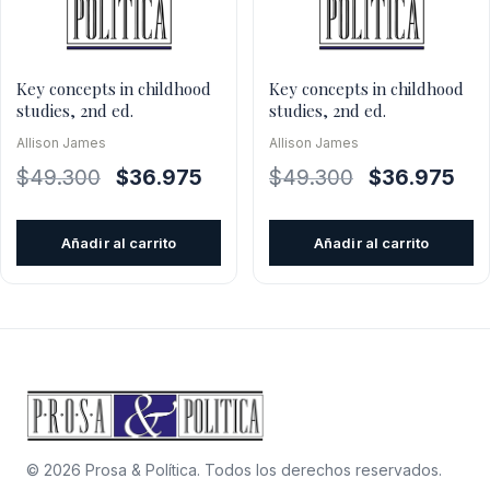
Key concepts in childhood
Key concepts in childhood
studies, 2nd ed.
studies, 2nd ed.
Allison James
Allison James
El
El
El
El
$
49.300
$
36.975
$
49.300
$
36.975
precio
precio
precio
pre
original
actual
original
actu
Añadir al carrito
Añadir al carrito
era:
es:
era:
es:
$49.300.
$36.975.
$49.300.
$36
© 2026 Prosa & Política. Todos los derechos reservados.