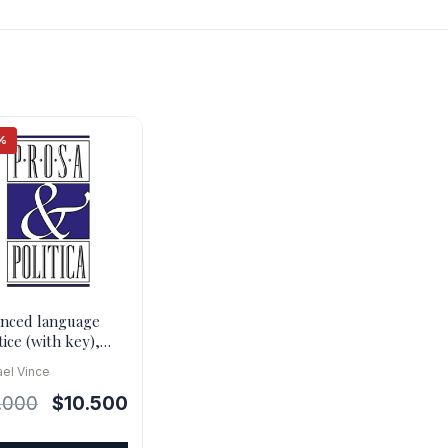
%
nced language
tice (with key),
ed.
el Vince
El
El
.000
$
10.500
precio
precio