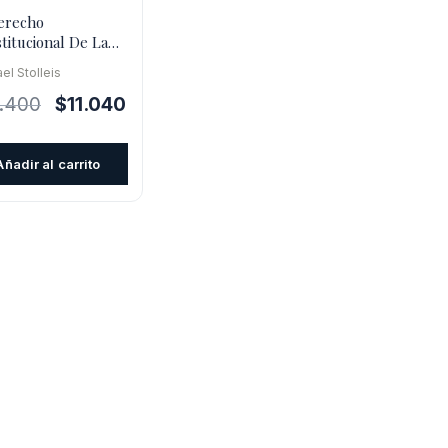
erecho
titucional De La
alización
el Stolleis
El
El
8.400
$
11.040
precio
precio
original
actual
Añadir al carrito
era:
es:
$18.400.
$11.040.