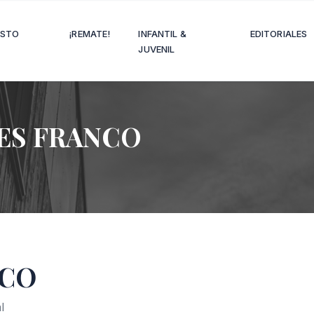
OSTO
¡REMATE!
INFANTIL &
EDITORIALES
JUVENIL
ES FRANCO
NCO
l