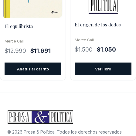
El origen de los dedos
El equilibrista
Merce Gali
Merce Gali
El
El
$
1.500
$
1.050
El
El
$
12.990
$
11.691
precio
precio
precio
precio
original
actual
original
actual
Añadir al carrito
Ver libro
era:
es:
era:
es:
$1.500.
$1.050.
$12.990.
$11.691.
© 2026 Prosa & Política. Todos los derechos reservados.