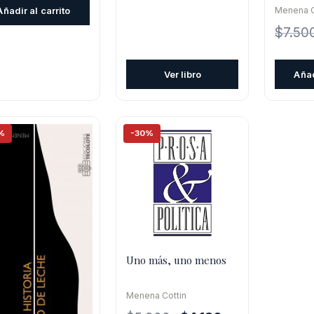
original
actual
original
actual
Añadir al carrito
Menena C
era:
es:
era:
es:
$
7.50
$5.900.
$3.540.
$7.500.
$5.250.
Ver libro
Añad
%
-30%
Uno más, uno menos
Menena Cottin