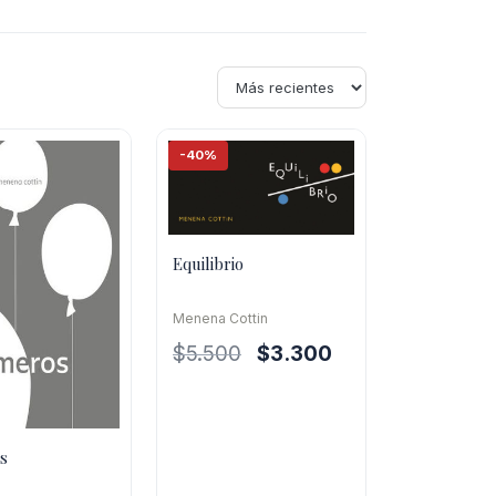
-40%
Equilibrio
Menena Cottin
El
El
$
5.500
$
3.300
precio
precio
original
actual
era:
es:
s
$5.500.
$3.300.