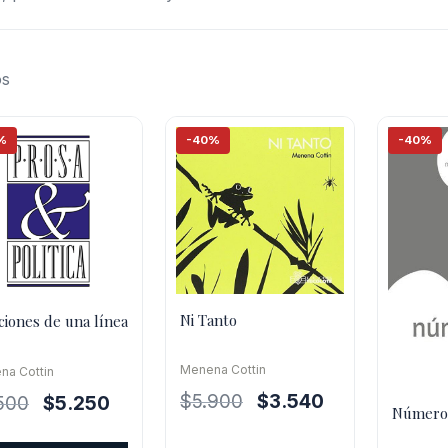
os
%
-40%
-40%
Ni Tanto
iones de una línea
Menena Cottin
na Cottin
El
El
$
5.900
$
3.540
El
El
500
$
5.250
Número
precio
precio
precio
precio