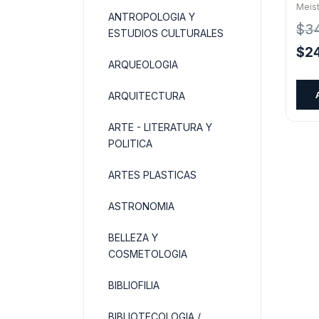
Meist
ANTROPOLOGIA Y
$
3
ESTUDIOS CULTURALES
El
$
2
ARQUEOLOGIA
pre
orig
ARQUITECTURA
era:
$34
ARTE - LITERATURA Y
POLITICA
ARTES PLASTICAS
ASTRONOMIA
BELLEZA Y
COSMETOLOGIA
BIBLIOFILIA
BIBLIOTECOLOGIA /