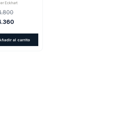
er Eckhart
4.800
El
4.360
cio
precio
inal
actual
Añadir al carrito
es:
.800.
$24.360.