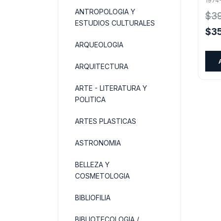
1974-
el m
ANTROPOLOGIA Y
$
3
ESTUDIOS CULTURALES
El
$
3
pre
ARQUEOLOGIA
orig
ARQUITECTURA
era:
$39
ARTE - LITERATURA Y
POLITICA
ARTES PLASTICAS
ASTRONOMIA
BELLEZA Y
COSMETOLOGIA
BIBLIOFILIA
BIBLIOTECOLOGIA /