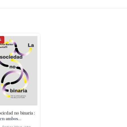
%
ociedad no binaria :
r en ambos
ros, mas allá y en