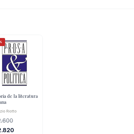
%
ria de la literatura
ana
zio Riotto
2.600
El
2.820