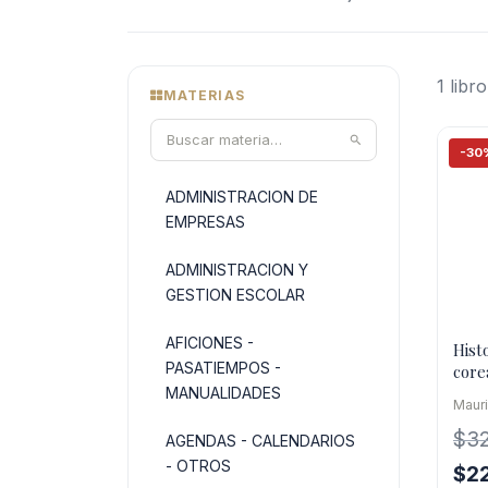
1 libro
MATERIAS
-30
ADMINISTRACION DE
EMPRESAS
ADMINISTRACION Y
GESTION ESCOLAR
AFICIONES -
Histo
PASATIEMPOS -
core
MANUALIDADES
Mauri
$
3
AGENDAS - CALENDARIOS
- OTROS
El
$
2