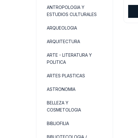
pre
ANTROPOLOGIA Y
orig
ESTUDIOS CULTURALES
era:
$32
ARQUEOLOGIA
ARQUITECTURA
ARTE - LITERATURA Y
POLITICA
ARTES PLASTICAS
ASTRONOMIA
BELLEZA Y
COSMETOLOGIA
BIBLIOFILIA
BIBLIOTECOLOGIA /