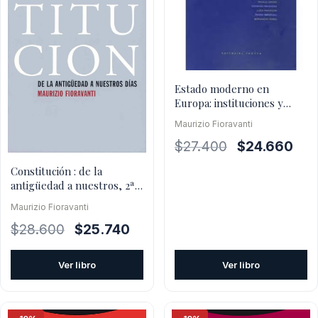
Estado moderno en
Europa: instituciones y
derecho
Maurizio Fioravanti
El
El
$
27.400
$
24.660
precio
prec
Constitución : de la
original
actu
antigüedad a nuestros, 2ª
era:
es:
ed.
Maurizio Fioravanti
$27.400.
$24.
El
El
$
28.600
$
25.740
precio
precio
original
actual
Ver libro
Ver libro
era:
es:
$28.600.
$25.740.