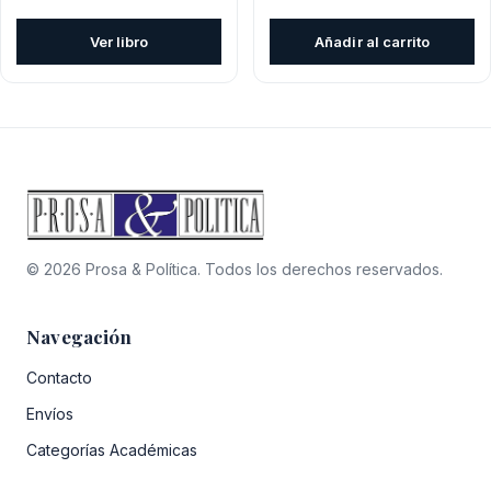
precio
prec
original
actual
original
actua
era:
es:
Ver libro
Añadir al carrito
era:
es:
$28.600.
$25.740.
$26.900.
$24.2
© 2026 Prosa & Política. Todos los derechos reservados.
Navegación
Contacto
Envíos
Categorías Académicas