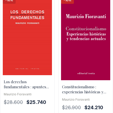
-10%
-10%
Los derechos
fundamentales : apuntes
Constitucionalismo :
de historia de las
experiencias históricas y
Maurizio Fioravanti
constituciones
tendencias actuales
Maurizio Fioravanti
El
El
$
28.600
$
25.740
El
El
$
26.900
$
24.210
precio
precio