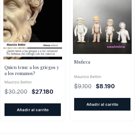
Muñeca
Quien teme a los griegos y
a los romanos?
Maurizio Bettini
Maurizio Bettini
El
El
$
9.100
$
8.190
El
El
$
30.200
$
27.180
precio
precio
precio
precio
original
actual
Añadir al carrito
original
actual
era:
es:
Añadir al carrito
era:
es:
$9.100.
$8.190.
$30.200.
$27.180.