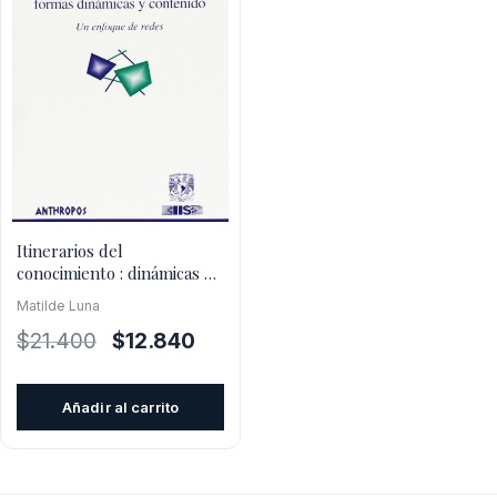
Itinerarios del
conocimiento : dinámicas y
contenidos
Matilde Luna
El
El
$
21.400
$
12.840
precio
precio
original
actual
Añadir al carrito
era:
es:
$21.400.
$12.840.