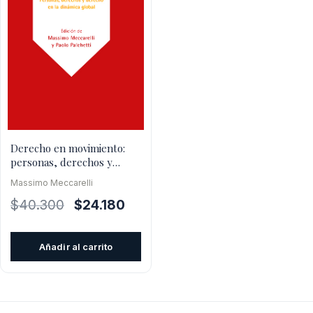
Derecho en movimiento:
personas, derechos y
derecho en la dinámica
Massimo Meccarelli
global
El
El
$
40.300
$
24.180
precio
precio
original
actual
Añadir al carrito
era:
es:
$40.300.
$24.180.