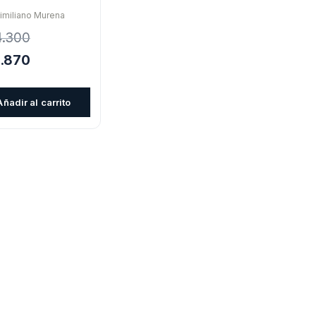
imiliano Murena
4.300
El
1.870
cio
precio
inal
actual
Añadir al carrito
es:
.300.
$21.870.