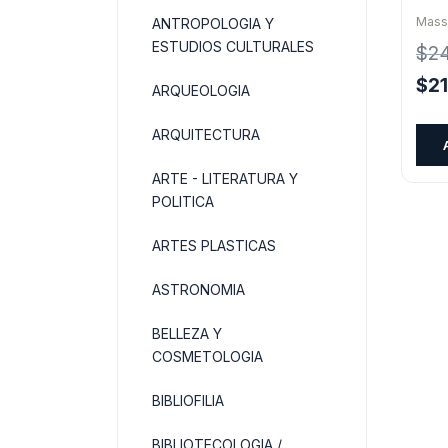
Mass
ANTROPOLOGIA Y
ESTUDIOS CULTURALES
$
2
El
$
2
ARQUEOLOGIA
pre
orig
ARQUITECTURA
era:
ARTE - LITERATURA Y
$24
POLITICA
ARTES PLASTICAS
ASTRONOMIA
BELLEZA Y
COSMETOLOGIA
BIBLIOFILIA
BIBLIOTECOLOGIA /