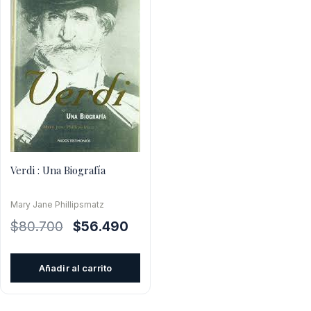
Verdi : Una Biografía
Mary Jane Phillipsmatz
El
El
$
80.700
$
56.490
precio
precio
original
actual
Añadir al carrito
era:
es:
$80.700.
$56.490.