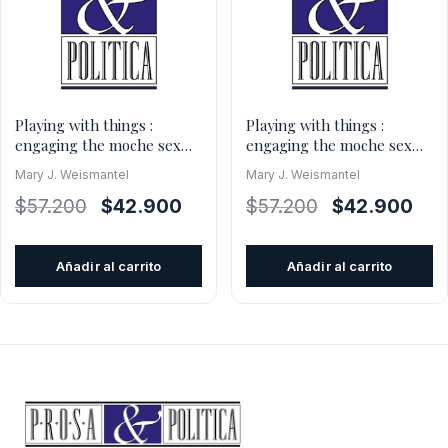
Playing with things :
Playing with things :
engaging the moche sex
engaging the moche sex
pots
pots
Mary J. Weismantel
Mary J. Weismantel
El
El
El
El
$
57.200
$
42.900
$
57.200
$
42.900
precio
precio
precio
prec
original
actual
original
actu
Añadir al carrito
Añadir al carrito
era:
es:
era:
es:
$57.200.
$42.900.
$57.200.
$42.