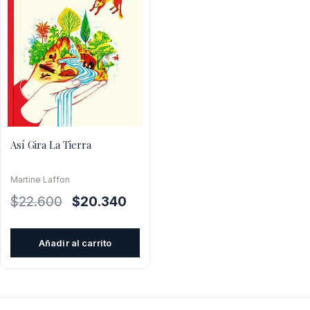
Así Gira La Tierra
Martine Laffon
El
El
$
22.600
$
20.340
precio
precio
original
actual
Añadir al carrito
era:
es:
$22.600.
$20.340.