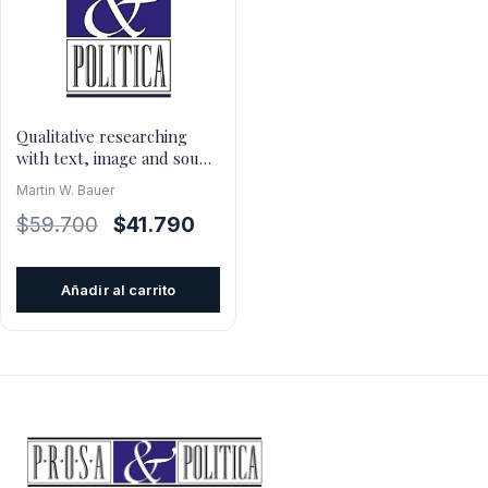
Qualitative researching
with text, image and sound
(paperback)
Martin W. Bauer
El
El
$
59.700
$
41.790
precio
precio
original
actual
Añadir al carrito
era:
es:
$59.700.
$41.790.