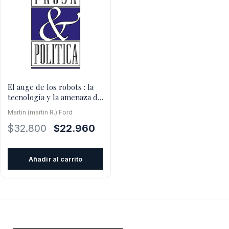
El auge de los robots : la
tecnología y la amenaza de
un futuro sin e
Martin (martin R.) Ford
El
El
$
32.800
$
22.960
precio
precio
original
actual
Añadir al carrito
era:
es:
$32.800.
$22.960.