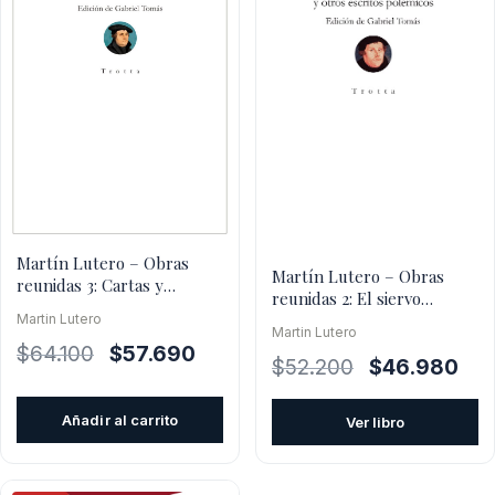
Martín Lutero – Obras
Martín Lutero – Obras
reunidas 3: Cartas y
reunidas 2: El siervo
Charlas de sobremesa
albedrío y otros escritos
Martin Lutero
Martin Lutero
polémicos
El
El
$
64.100
$
57.690
El
El
$
52.200
$
46.980
precio
precio
precio
pre
original
actual
original
actu
Añadir al carrito
Ver libro
era:
es:
era:
es:
$64.100.
$57.690.
$52.200.
$46