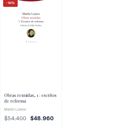
-10%
Obras reunidas, 1 : escritos
de reforma
Martin Lutero
El
El
$
54.400
$
48.960
precio
precio