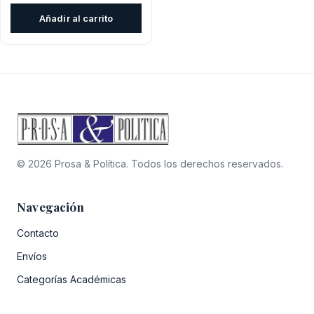
original
actual
Añadir al carrito
era:
es:
$54.400.
$48.960.
© 2026 Prosa & Política. Todos los derechos reservados.
Navegación
Contacto
Envíos
Categorías Académicas