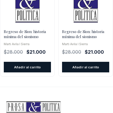
Regreso de Sion: historia
Regreso de Sion: historia
mínima del sionismo
mínima del sionismo
Marti Avila I Sierra
Marti Avila I Sierra
El
El
El
El
$
28.000
$
21.000
$
28.000
$
21.000
precio
precio
precio
prec
original
actual
original
actu
Añadir al carrito
Añadir al carrito
era:
es:
era:
es:
$28.000.
$21.000.
$28.000.
$21.