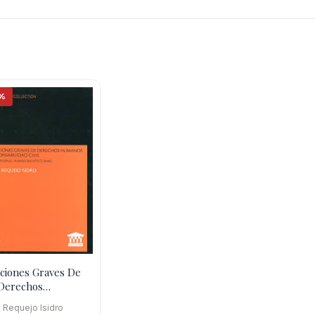
%
aciones Graves De
Derechos
anos Y
 Requejo Isidro
onsabilidad