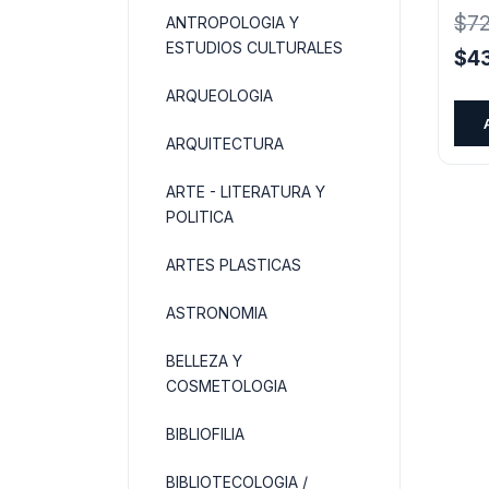
$
7
ANTROPOLOGIA Y
ESTUDIOS CULTURALES
El
$
4
pre
ARQUEOLOGIA
orig
era:
ARQUITECTURA
$72
ARTE - LITERATURA Y
POLITICA
ARTES PLASTICAS
ASTRONOMIA
BELLEZA Y
COSMETOLOGIA
BIBLIOFILIA
BIBLIOTECOLOGIA /