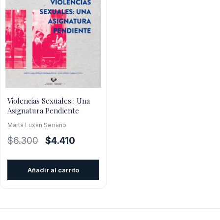
Violencias Sexuales : Una
Asignatura Pendiente
Marta Luxan Serrano
El
El
$
6.300
$
4.410
precio
precio
original
actual
Añadir al carrito
era:
es:
$6.300.
$4.410.