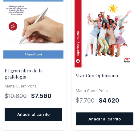
El gran libro de la
Vivir Con Optimismo
grafología
Marta Guerri Pons
Marta Guerri Pons
El
El
$
10.800
$
7.560
El
El
$
7.700
$
4.620
precio
precio
precio
precio
original
actual
Añadir al carrito
original
actual
era:
es:
Añadir al carrito
era:
es:
$10.800.
$7.560.
$7.700.
$4.620.