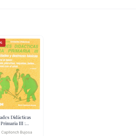
%
ades Didácticas
Primaria III :
lidades Y
 Capllonch Bujosa
rezas Básica