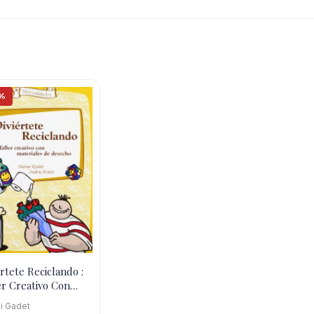
%
értete Reciclando :
er Creativo Con
riales De Desecho
i Gadet