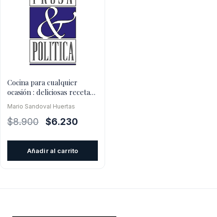
Cocina para cualquier
ocasión : deliciosas recetas
para quedar como un
Mario Sandoval Huertas
El
El
$
8.900
$
6.230
precio
precio
original
actual
Añadir al carrito
era:
es:
$8.900.
$6.230.