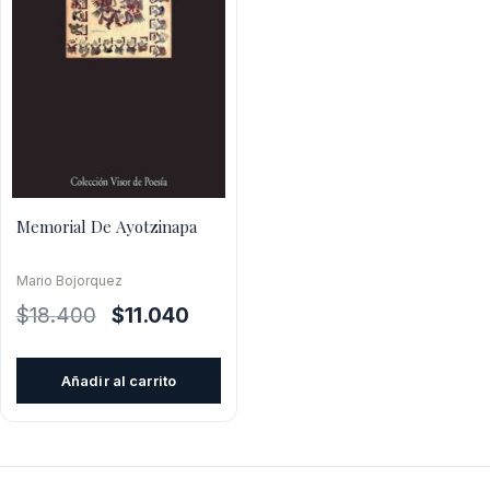
Memorial De Ayotzinapa
Mario Bojorquez
El
El
$
18.400
$
11.040
precio
precio
original
actual
Añadir al carrito
era:
es:
$18.400.
$11.040.