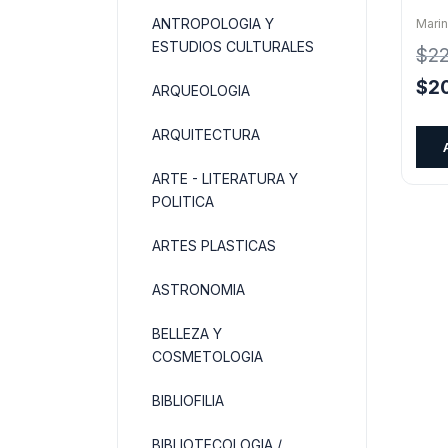
ANTROPOLOGIA Y
Marin
ESTUDIOS CULTURALES
$
2
El
$
2
ARQUEOLOGIA
pre
orig
ARQUITECTURA
era:
ARTE - LITERATURA Y
$22
POLITICA
ARTES PLASTICAS
ASTRONOMIA
BELLEZA Y
COSMETOLOGIA
BIBLIOFILIA
BIBLIOTECOLOGIA /