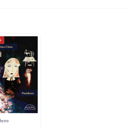
%
bero