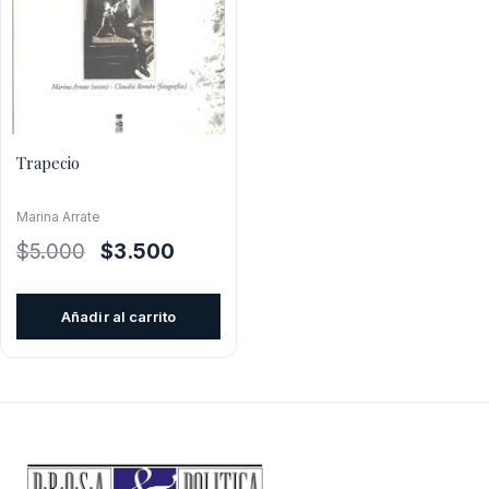
Trapecio
Marina Arrate
El
El
$
5.000
$
3.500
precio
precio
original
actual
Añadir al carrito
era:
es:
$5.000.
$3.500.