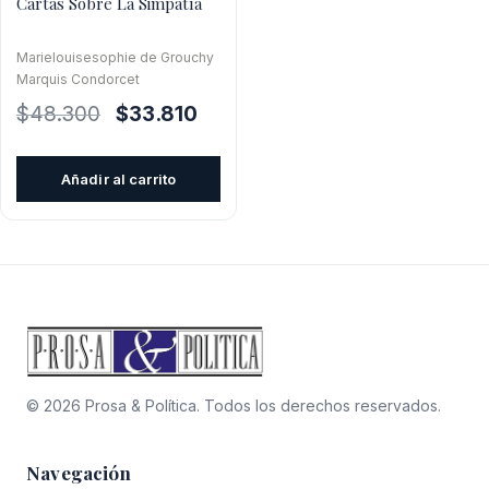
Cartas Sobre La Simpatía
Marielouisesophie de Grouchy
Marquis Condorcet
El
El
$
48.300
$
33.810
precio
precio
original
actual
Añadir al carrito
era:
es:
$48.300.
$33.810.
© 2026 Prosa & Política. Todos los derechos reservados.
Navegación