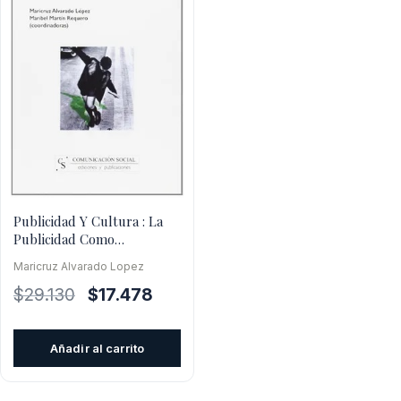
Publicidad Y Cultura : La
Publicidad Como
Homologador Cultural
Maricruz Alvarado Lopez
El
El
$
29.130
$
17.478
precio
precio
original
actual
Añadir al carrito
era:
es:
$29.130.
$17.478.