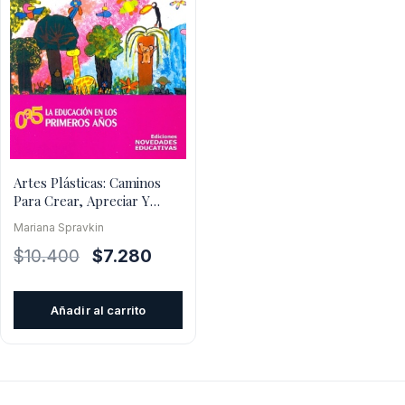
Artes Plásticas: Caminos
Para Crear, Apreciar Y
Expresar
Mariana Spravkin
El
El
$
10.400
$
7.280
precio
precio
original
actual
Añadir al carrito
era:
es:
$10.400.
$7.280.