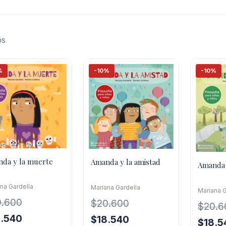
os
%
-10%
-10%
da y la muerte
Amanda y la amistad
Amanda 
na Gardella
Mariana Gardella
Mariana G
0.600
$
20.600
$
20.6
El
8.540
El
El
$
18.540
El
$
18.5