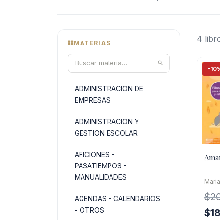
4 libr
MATERIAS
-10
ADMINISTRACION DE
EMPRESAS
ADMINISTRACION Y
GESTION ESCOLAR
AFICIONES -
Aman
PASATIEMPOS -
MANUALIDADES
Maria
$
2
AGENDAS - CALENDARIOS
- OTROS
El
$
1