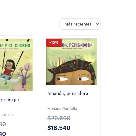
-10%
Amanda, pensadora
y cuerpo
Mariana Gardella
ardella
$
20.600
00
El
El
$
18.540
El
40
precio
precio