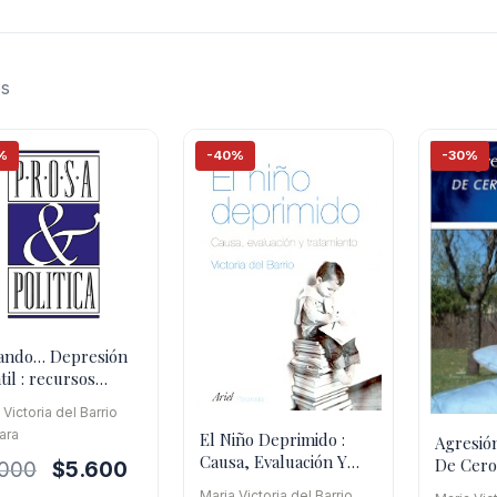
os
%
-40%
-30%
ando… Depresión
til : recursos
péuticos
 Victoria del Barrio
ara
El Niño Deprimido :
Agresión
Causa, Evaluación Y
De Cero
El
El
.000
$
5.600
Tratamiento
precio
precio
Maria Victoria del Barrio