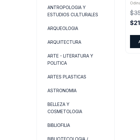
Odin
ANTROPOLOGIA Y
$
3
ESTUDIOS CULTURALES
El
$
2
ARQUEOLOGIA
pre
orig
ARQUITECTURA
era:
$35
ARTE - LITERATURA Y
POLITICA
ARTES PLASTICAS
ASTRONOMIA
BELLEZA Y
COSMETOLOGIA
BIBLIOFILIA
BIBLIOTECOLOGIA /