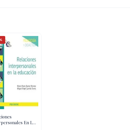
%
ciones
rpersonales En La
ación