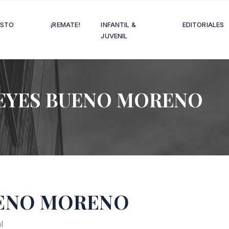
OSTO
¡REMATE!
INFANTIL &
EDITORIALES
JUVENIL
EYES BUENO MORENO
UENO MORENO
l