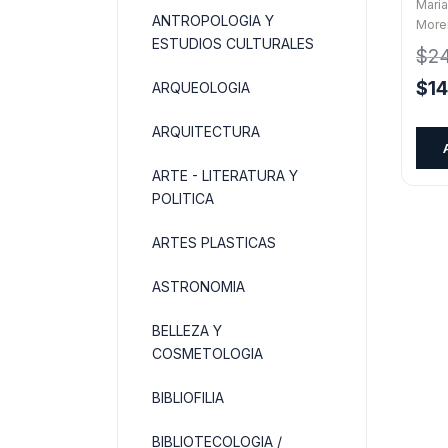
Mari
ANTROPOLOGIA Y
More
ESTUDIOS CULTURALES
$
2
El
$
1
ARQUEOLOGIA
pre
ARQUITECTURA
orig
era:
ARTE - LITERATURA Y
$24
POLITICA
ARTES PLASTICAS
ASTRONOMIA
BELLEZA Y
COSMETOLOGIA
BIBLIOFILIA
BIBLIOTECOLOGIA /