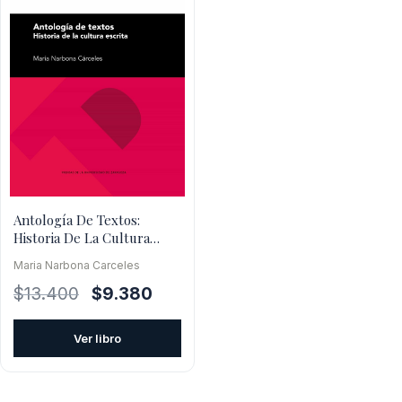
Antología De Textos:
Historia De La Cultura
Escrita
Maria Narbona Carceles
El
El
$
13.400
$
9.380
precio
precio
original
actual
Ver libro
era:
es:
$13.400.
$9.380.