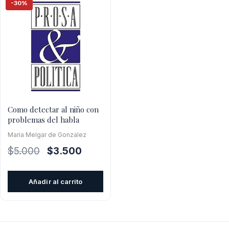
-30%
Como detectar al niño con
problemas del habla
Maria Melgar de Gonzalez
El
El
$
5.000
$
3.500
precio
precio
original
actual
Añadir al carrito
era:
es:
$5.000.
$3.500.