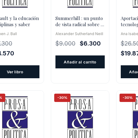
ault y la educación
Summerhill : un punto
Aportaci
ciplinas y saber
de vista radical sobre la
tecnolo
educación de los niños
en el n
en J. Ball
Alexander Sutherland Neill
Ana Isabel
educati
El
El
.300
$
9.000
$
6.300
$
26.5
precio
precio
El
El
4.570
$
19.8
original
actual
cio
precio
precio
Añadir al carrito
era:
es:
inal
actual
origina
Ver libro
Añad
$9.000.
$6.300.
es:
era:
.300.
$24.570.
$26.50
%
-30%
-30%