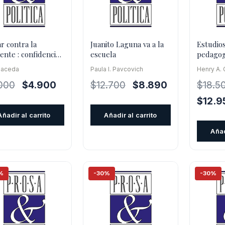
r contra la
Juanito Laguna va a la
Estudios
iente : confidencias
escuela
pedagogí
n profesor de
democrac
Maceda
Paula I. Pavcovich
Henry A. 
ndaria
El
El
El
El
000
$
4.900
$
12.700
$
8.890
$
18.5
precio
precio
precio
precio
El
$
12.9
original
actual
original
actual
precio
Añadir al carrito
Añadir al carrito
era:
es:
era:
es:
origina
Añad
$7.000.
$4.900.
$12.700.
$8.890.
era:
$18.50
%
-30%
-30%