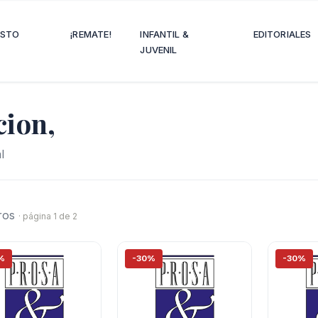
OSTO
¡REMATE!
INFANTIL &
EDITORIALES
JUVENIL
cion,
l
bros
· página 1 de 2
%
-30%
-30%