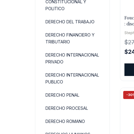
CONSTITUCIONAL Y
POLITICO
Fouc
DERECHO DEL TRABAJO
: dis
Steph
DERECHO FINANCIERO Y
$
27
TRIBUTARIO
El
$
2
DERECHO INTERNACIONAL
pre
PRIVADO
orig
era:
DERECHO INTERNACIONAL
$27
PUBLICO
DERECHO PENAL
-30
DERECHO PROCESAL
DERECHO ROMANO