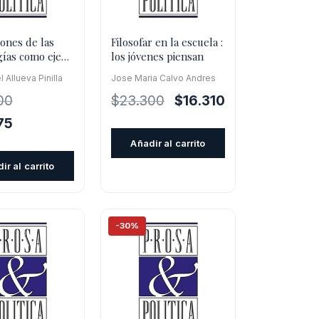
ones de las
Filosofar en la escuela :
gías como eje
los jóvenes piensan
uevo paradigma
 Allueva Pinilla
Jose Maria Calvo Andres
vo
El
El
00
$
23.300
$
16.310
precio
precio
El
75
original
actual
precio
Añadir al carrito
era:
es:
l
actual
ir al carrito
$23.300.
$16.310.
es:
0.
$19.875.
-30%