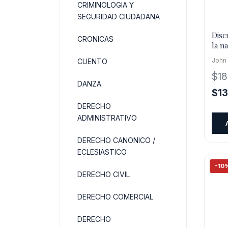
CRIMINOLOGIA Y
SEGURIDAD CIUDADANA
Disc
CRONICAS
la n
educ
John
CUENTO
$
18
DANZA
El
$
1
pre
DERECHO
orig
ADMINISTRATIVO
era:
DERECHO CANONICO /
$18
ECLESIASTICO
-10
DERECHO CIVIL
DERECHO COMERCIAL
DERECHO