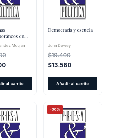
mas
Democracia y escuela
oráneos en
 de la
nandez Moujan
John Dewey
ón
00
$
19.400
El
El
El
00
$
13.580
precio
precio
precio
l
actual
original
actual
ir al carrito
Añadir al carrito
es:
era:
es:
0.
$14.000.
$19.400.
$13.580.
-30%