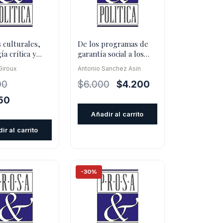
 culturales,
De los programas de
a crítica y
garantía social a los
ia radical
programas de iniciación
Giroux
Antonio Sanchez Asin
prof
El
El
00
$
6.000
$
4.200
precio
precio
El
50
original
actual
precio
Añadir al carrito
era:
es:
l
actual
ir al carrito
$6.000.
$4.200.
es:
0.
$12.950.
-30%