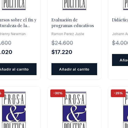
ursos sobre el fin y
Evaluación de
Didácti
aturaleza de la
programas educativos
ación
 Henry Newman
Ramon Perez Juste
Johann 
.600
$
24.600
$
4.00
El
El
El
3.020
$
17.220
cio
precio
precio
precio
Añad
inal
actual
original
actual
Añadir al carrito
Añadir al carrito
es:
era:
es:
.600.
$13.020.
$24.600.
$17.220.
%
-30%
-25%