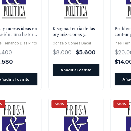
as y nuevas ideas en
K sigma: teoría de las
Proble
ación : una historia
organizaciones y
contemp
a pedagogía
control de calidad
filosofía
s Fernando Diaz Pinto
Gonzalo Gomez Dacal
Ines Fer
educaci
El
El
9.400
$
8.000
$
5.600
$
20.0
precio
precio
El
El
3.580
$
14.0
original
actual
cio
precio
precio
Añadir al carrito
era:
es:
inal
actual
origina
Añadir al carrito
Añad
$8.000.
$5.600.
es:
era:
.400.
$13.580.
$20.00
%
-30%
-30%