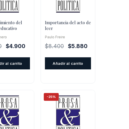
imiento del
Importancia del acto de
educativo
leer
mero
Paulo Freire
El
El
El
El
0
$
4.900
$
8.400
$
5.880
precio
precio
precio
precio
original
actual
original
actual
ir al carrito
Añadir al carrito
era:
es:
era:
es:
$7.000.
$4.900.
$8.400.
$5.880.
-25%