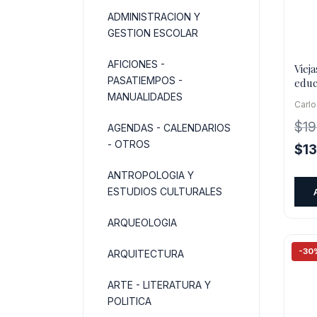
ADMINISTRACION Y
GESTION ESCOLAR
AFICIONES -
Viej
PASATIEMPOS -
educ
de l
MANUALIDADES
Carlo
$
1
AGENDAS - CALENDARIOS
- OTROS
El
$
1
pre
ANTROPOLOGIA Y
orig
ESTUDIOS CULTURALES
era:
$19
ARQUEOLOGIA
-30
ARQUITECTURA
ARTE - LITERATURA Y
POLITICA