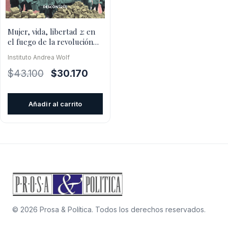
Mujer, vida, libertad 2: en
el fuego de la revolución
de las mujeres de Rojava
Instituto Andrea Wolf
El
El
$
43.100
$
30.170
precio
precio
original
actual
Añadir al carrito
era:
es:
$43.100.
$30.170.
© 2026 Prosa & Política. Todos los derechos reservados.