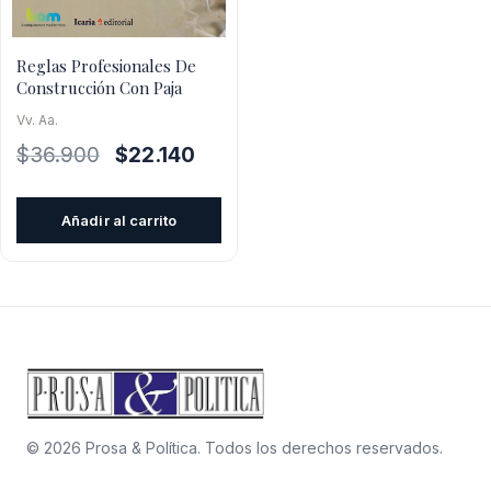
Reglas Profesionales De
Construcción Con Paja
Vv. Aa.
El
El
$
36.900
$
22.140
precio
precio
original
actual
Añadir al carrito
era:
es:
$36.900.
$22.140.
© 2026 Prosa & Política. Todos los derechos reservados.