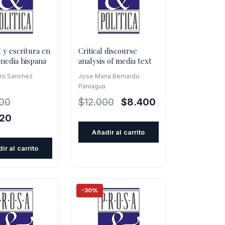
 y escritura en
Critical discourse
 media hispana
analysis of media text
ro Sanchez
Jose Maria Bernardo
Paniagua
El
El
00
$
12.000
$
8.400
precio
precio
El
820
original
actual
precio
Añadir al carrito
era:
es:
l
actual
ir al carrito
$12.000.
$8.400.
es:
0.
$29.820.
-30%