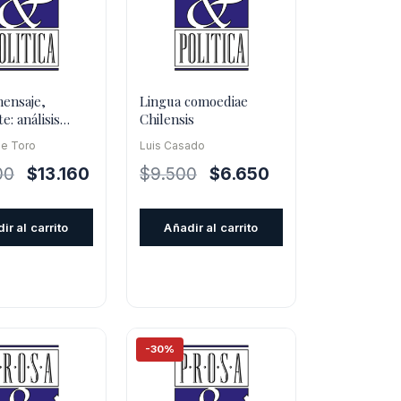
mensaje,
Lingua comoediae
e: análisis
Chilensis
co-estructural
de Toro
Luis Casado
s d
El
El
El
El
00
$
13.160
$
9.500
$
6.650
precio
precio
precio
precio
original
actual
original
actual
ir al carrito
Añadir al carrito
era:
es:
era:
es:
$18.800.
$13.160.
$9.500.
$6.650.
-30%