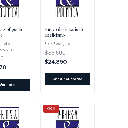
cs of poetic
Nuevo diccionario de
se
anglicismo
brielle
Felix Rodriguez
ololona
$
35.500
00
El
El
$
24.850
El
70
precio
precio
precio
original
actual
Añadir al carrito
l
actual
era:
es:
Ver libro
es:
$35.500.
$24.850.
0.
$54.670.
-30%