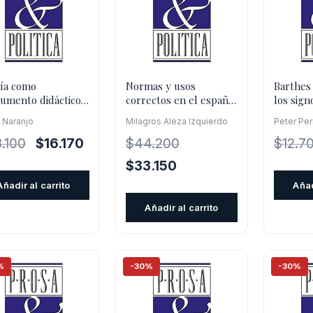
ía como
Normas y usos
Barthes 
rumento didáctico
correctos en el español
los sign
l aula de español
actual
 Naranjo
Milagros Aleza Izquierdo
Peter Per
 lengua ex
El
El
.100
$
16.170
$
44.200
$
12.7
precio
precio
El
El
$
33.150
original
actual
precio
precio
Añadir al carrito
Añad
era:
es:
original
actual
Añadir al carrito
$23.100.
$16.170.
era:
es:
$44.200.
$33.150.
%
-30%
-30%