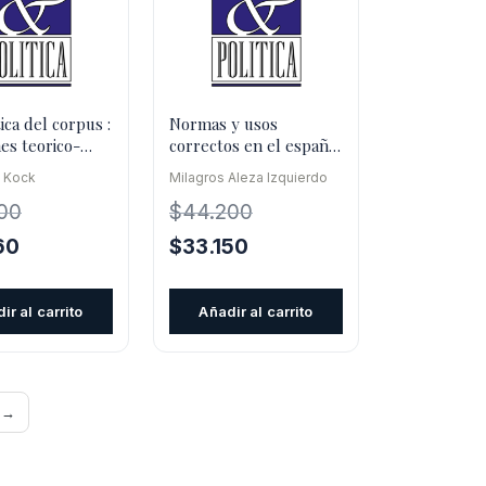
ica del corpus :
Normas y usos
es teorico-
correctos en el español
ogicas
actual
 Kock
Milagros Aleza Izquierdo
s al
00
$
44.200
El
El
El
60
$
33.150
precio
precio
precio
l
actual
original
actual
ir al carrito
Añadir al carrito
es:
era:
es:
0.
$17.360.
$44.200.
$33.150.
 →