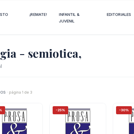
OSTO
¡REMATE!
INFANTIL &
EDITORIALES
JUVENIL
ogia - semiotica,
l
bros
· página 1 de 3
%
-25%
-30%