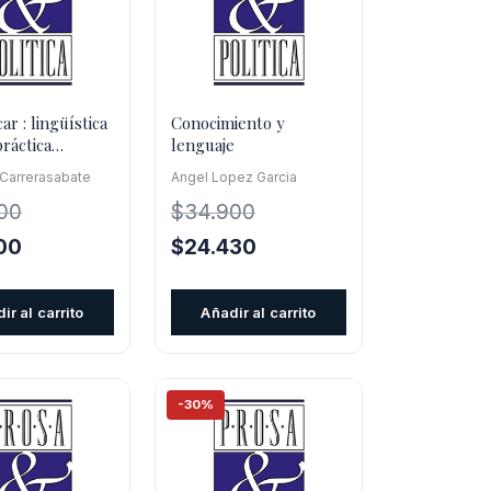
r : lingüística
Conocimiento y
práctica
lenguaje
ica
 Carrerasabate
Angel Lopez Garcia
00
$
34.900
El
El
El
00
$
24.430
precio
precio
precio
l
actual
original
actual
ir al carrito
Añadir al carrito
es:
era:
es:
0.
$19.600.
$34.900.
$24.430.
-30%