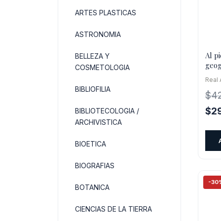
ARTES PLASTICAS
ASTRONOMIA
Al pi
BELLEZA Y
geog
COSMETOLOGIA
alfa
Real
BIBLIOFILIA
$
4
El
$
2
BIBLIOTECOLOGIA /
pre
ARCHIVISTICA
orig
BIOETICA
era:
$42
BIOGRAFIAS
-30
BOTANICA
CIENCIAS DE LA TIERRA