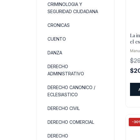
CRIMINOLOGIA Y
SEGURIDAD CIUDADANA
CRONICAS
La i
CUENTO
el e
Manu
DANZA
$
2
DERECHO
El
$
2
ADMINISTRATIVO
pre
orig
DERECHO CANONICO /
era:
ECLESIASTICO
$29
DERECHO CIVIL
DERECHO COMERCIAL
-30
DERECHO