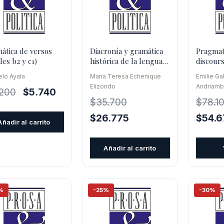
ática de versos
Diacronía y gramática
Pragmati
les b2 y c1)
histórica de la lengua
discour
española
lo Ayala
Maria Teresa Echenique
Emilie Ga
Elizondo
Andriamb
El
El
.200
$
5.740
$
35.700
$
78.1
precio
precio
original
actual
El
El
El
$
26.775
$
54.6
Añadir al carrito
era:
es:
precio
precio
precio
$8.200.
$5.740.
original
actual
origina
Añadir al carrito
era:
es:
era:
$35.700.
$26.775.
$78.10
%
-25%
-30%