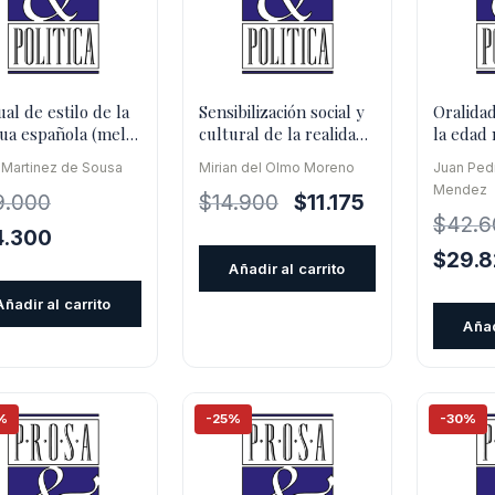
al de estilo de la
Sensibilización social y
Oralidad
ua española (mele
cultural de la realidad
la edad
de las personas sorda
 Martinez de Sousa
Mirian del Olmo Moreno
Juan Ped
Mendez
El
El
9.000
$
14.900
$
11.175
$
42.6
precio
precio
El
4.300
original
actual
El
$
29.
cio
precio
Añadir al carrito
era:
es:
precio
inal
actual
Añadir al carrito
$14.900.
$11.175.
origina
es:
Añad
era:
.000.
$34.300.
$42.60
%
-25%
-30%