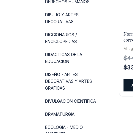
DERECHOS HUMANOS
DIBUJO Y ARTES
DECORATIVAS
Norm
DICCIONARIOS /
corr
ENCICLOPEDIAS
actu
Milag
DIDACTICAS DE LA
$
4
EDUCACION
El
$
3
pre
DISEÑO - ARTES
DECORATIVAS Y ARTES
orig
GRAFICAS
era:
$44
DIVULGACION CIENTIFICA
DRAMATURGIA
ECOLOGIA - MEDIO