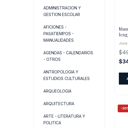
ADMINISTRACION Y
GESTION ESCOLAR
AFICIONES -
Manu
PASATIEMPOS -
leng
4)
MANUALIDADES
Jose
$
4
AGENDAS - CALENDARIOS
- OTROS
El
$
3
pre
ANTROPOLOGIA Y
orig
ESTUDIOS CULTURALES
era:
$49
ARQUEOLOGIA
ARQUITECTURA
-30
ARTE - LITERATURA Y
POLITICA