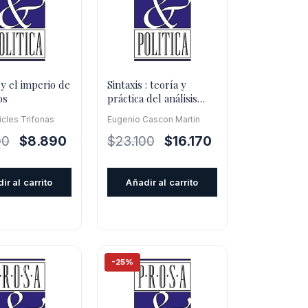
y el imperio de
Sintaxis : teoría y
os
práctica del análisis
oracional
icles Trifonas
Eugenio Cascon Martin
El
El
El
El
00
$
8.890
$
23.100
$
16.170
precio
precio
precio
precio
original
actual
original
actual
ir al carrito
Añadir al carrito
era:
es:
era:
es:
$12.700.
$8.890.
$23.100.
$16.170.
-25%