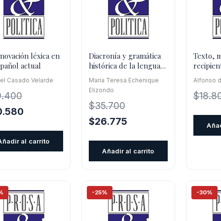
nnovación léxica en
Diacronía y gramática
Texto, 
spañol actual
histórica de la lengua
recipient
española
semióti
el Casado Velarde
Maria Teresa Echenique
Alfonso 
de texto
Elizondo
9.400
$
18.8
$
35.700
El
0.580
El
El
$
26.775
cio
precio
Añad
precio
precio
inal
actual
Añadir al carrito
original
actual
es:
Añadir al carrito
era:
es:
.400.
$20.580.
$35.700.
$26.775.
%
-25%
-30%