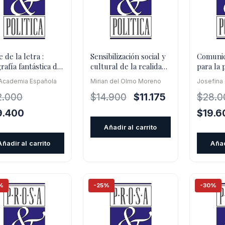
e de la letra :
Sensibilización social y
Comunica
rafía fantástica del
cultural de la realidad
para la 
beto español
de las personas sorda
logoped
 Academia Española
Mirian del Olmo Moreno
Josefina
El
El
2.000
$
14.900
$
11.175
$
28.0
precio
precio
El
El
9.400
$
19.6
original
actual
cio
precio
precio
Añadir al carrito
era:
es:
inal
actual
origina
Añadir al carrito
Añad
$14.900.
$11.175.
es:
era:
.000.
$29.400.
$28.00
%
-25%
-30%