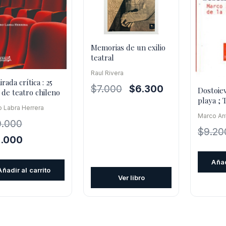
Memorias de un exilio
teatral
Raul Rivera
rada crítica : 25
El
El
$
7.000
$
6.300
Dostoiev
 de teatro chileno
precio
precio
playa ;
 Labra Herrera
Europa
original
actual
Marco Ant
0.000
era:
es:
$
9.20
$7.000.
$6.300.
El
8.000
cio
precio
Añad
inal
actual
Añadir al carrito
es:
Ver libro
.000.
$18.000.