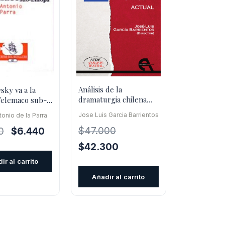
Análisis de la
sky va a la
dramaturgia chilena
 Telemaco sub-
actual
Jose Luis Garcia Barrientos
onio de la Parra
El
El
$
47.000
0
$
6.440
precio
precio
El
El
$
42.300
original
actual
precio
precio
ir al carrito
era:
es:
original
actual
Añadir al carrito
$9.200.
$6.440.
era:
es:
$47.000.
$42.300.