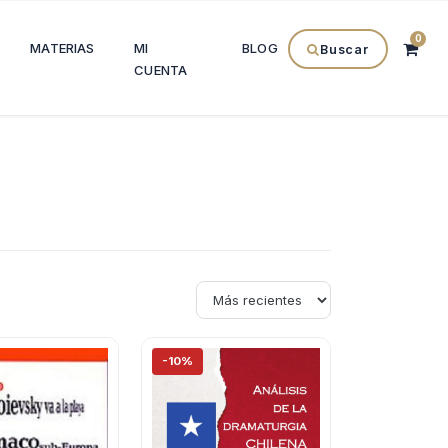
0
MATERIAS
MI
BLOG
Buscar
CUENTA
-10%