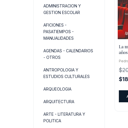
ADMINISTRACION Y
GESTION ESCOLAR
AFICIONES -
PASATIEMPOS -
MANUALIDADES
La mi
AGENDAS - CALENDARIOS
años
- OTROS
Pedro
$
2
ANTROPOLOGIA Y
ESTUDIOS CULTURALES
El
$
1
pre
ARQUEOLOGIA
orig
era:
ARQUITECTURA
$20
ARTE - LITERATURA Y
POLITICA