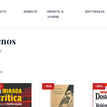
OSTO
¡REMATE!
INFANTIL &
EDITORIALES
JUVENIL
enos
l
os
%
-10%
-30%