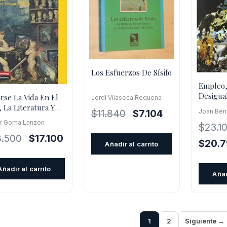
Los Esfuerzos De Sísifo
Empleo,
Desigua
rse La Vida En El
Jordi Vilaseca Requena
Salud : 
, La Literatura Y
Joan Ben
El
El
$
11.840
$
7.104
Global
úsica
er Goma Lanzon
precio
precio
$
23.1
El
El
8.500
$
17.100
original
actual
El
$
20.
Añadir al carrito
precio
precio
era:
es:
precio
original
actual
$11.840.
$7.104.
origina
Añadir al carrito
Añad
era:
es:
era:
$28.500.
$17.100.
$23.100
1
2
Siguiente →