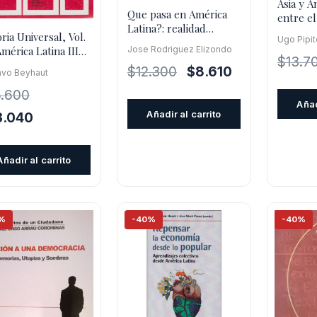
Asia y A
Que pasa en América
entre el
Latina?: realidad
frustrac
ria Universal, Vol.
Ugo Pipi
política y económica de
Jose Rodriguez Elizondo
América Latina III
nuestra
$
13.7
a Independencia
El
El
$
12.300
$
8.610
avo Beyhaut
precio
precio
5.600
Añad
original
actual
Añadir al carrito
El
3.040
era:
es:
cio
precio
$12.300.
$8.610.
inal
actual
Añadir al carrito
es:
.600.
$23.040.
%
-40%
-40%