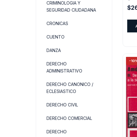
CRIMINOLOGIA Y
El
$
2
SEGURIDAD CIUDADANA
pre
orig
CRONICAS
era:
CUENTO
$29
DANZA
-10
DERECHO
ADMINISTRATIVO
DERECHO CANONICO /
ECLESIASTICO
DERECHO CIVIL
DERECHO COMERCIAL
DERECHO