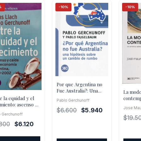
%
-10%
-10%
Por que Argentina no
Fue Australia?: Una
La mode
hipótesis sobre un
e la equidad y el
contemp
Pablo Gerchunoff
cambio de
imiento: ascenso y
América 
Jose Mau
El
El
$
6.600
$
5.940
a de la economía
o Gerchunoff
ntina
precio
precio
$
19.5
El
El
.800
$
6.120
original
actual
precio
precio
era:
es:
original
actual
$6.600.
$5.940.