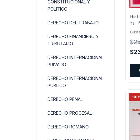
CONSTITUCIONAL Y
POLITICO
Histo
23 : 
DERECHO DEL TRABAJO
De L
Gust
DERECHO FINANCIERO Y
$
2
TRIBUTARIO
El
$
2
DERECHO INTERNACIONAL
pre
PRIVADO
orig
era:
DERECHO INTERNACIONAL
$25
PUBLICO
-40
DERECHO PENAL
DERECHO PROCESAL
DERECHO ROMANO