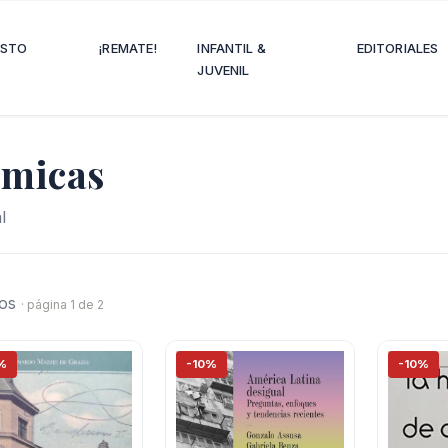
OSTO
¡REMATE!
INFANTIL &
EDITORIALES
JUVENIL
ómicas
l
ros
· página 1 de 2
%
-10%
-10%