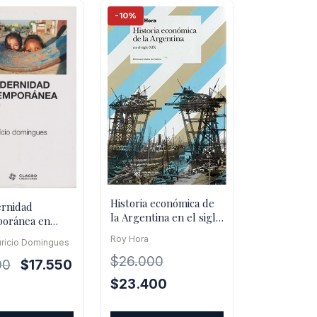
-10%
Historia económica de
rnidad
la Argentina en el siglo
oránea en
XXI
latina
Roy Hora
ricio Domingues
$
26.000
El
El
00
$
17.550
precio
precio
El
El
$
23.400
original
actual
precio
precio
era:
es: