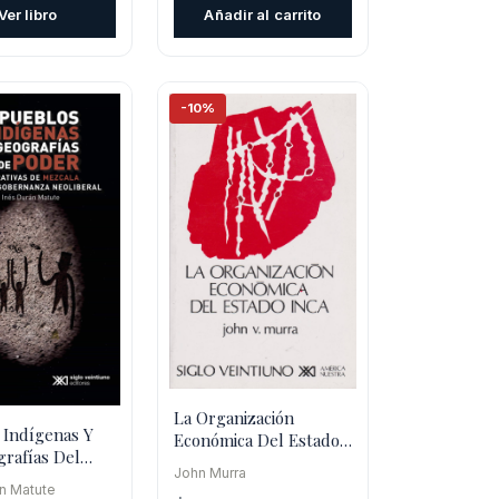
original
actual
Ver libro
Añadir al carrito
$19.500.
$17.550.
era:
es:
$26.000.
$23.400.
-10%
La Organización
 Indígenas Y
Económica Del Estado
grafías Del
Inca
John Murra
Narrativas De
an Matute