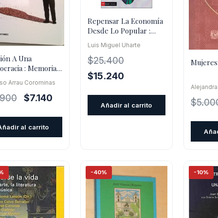
Repensar La Economía
Desde Lo Popular :
Aprendizajes Colectivos
Luis Miguel Uharte
Desde
ción A Una
$
25.400
Mujeres
cracia : Memorias,
El
El
$
15.240
ías Y Sombras
so Arrau Corominas
precio
precio
Alejandra
El
El
.900
$
7.140
original
actual
$
5.00
Añadir al carrito
precio
precio
era:
es:
original
actual
$25.400.
$15.240.
Añadir al carrito
Añad
era:
es:
$11.900.
$7.140.
%
-40%
-10%