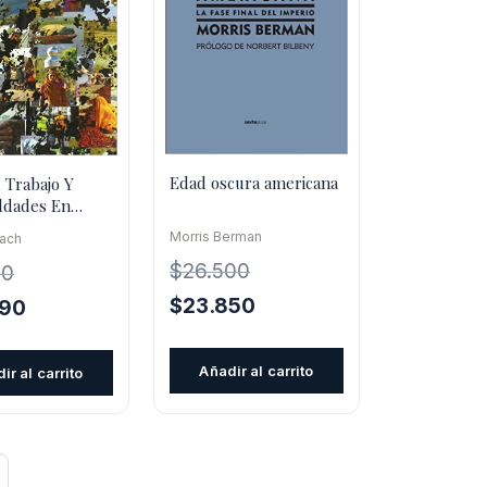
Edad oscura americana
 Trabajo Y
ldades En
Una Visión
Morris Berman
ach
$
26.500
00
El
El
$
23.850
El
790
precio
precio
precio
original
actual
l
actual
Añadir al carrito
ir al carrito
era:
es:
es:
$26.500.
$23.850.
.
$20.790.