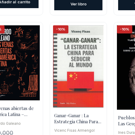
Añadir al carrito
Ver libro
era:
es:
$6.800.
$6.120.
%
-10%
-10%
venas abiertas de
ica Latina –
Ganar-Ganar : La
Pueblos
ión 50ª aniversario
Estrategia China Para
Las Geo
rdo Galeano
Seducir Al Mundo
Poder : 
Vicenc Fisas Armengol
9.000
Ines Dur