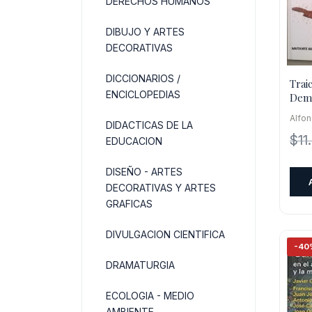
DERECHOS HUMANOS
DIBUJO Y ARTES
DECORATIVAS
DICCIONARIOS /
Trai
ENCICLOPEDIAS
Demo
Utop
Alfon
DIDACTICAS DE LA
$
11
EDUCACION
DISEÑO - ARTES
DECORATIVAS Y ARTES
GRAFICAS
DIVULGACION CIENTIFICA
-40
DRAMATURGIA
ECOLOGIA - MEDIO
AMBIENTE