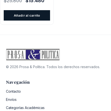
$
25.800
$
15.480
precio
precio
original
actual
Añadir al carrito
era:
es:
$25.800.
$15.480.
© 2026 Prosa & Política. Todos los derechos reservados.
Navegación
Contacto
Envíos
Categorías Académicas