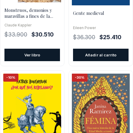
Monstruos, demonios y
Gente medieval
maravillas a fines de la
edad media
Claude Kappler
Eileen Power
El
El
$
33.900
$
30.510
El
El
$
36.300
$
25.410
precio
precio
precio
prec
original
actual
original
actua
Ver libro
Añadir al carrito
era:
es:
era:
es:
$33.900.
$30.510.
$36.300.
$25.
-10%
-30%