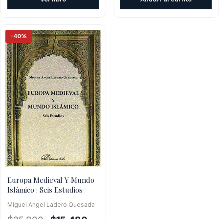
era:
es:
$26.500.
$15.900.
$45.500.
$40
-40%
Europa Medieval Y Mundo
Islámico : Seis Estudios
Miguel Angel Ladero Quesada
El
El