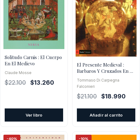
Solitudo Carnis : El Cuerpo
En El Medievo
El Presente Medieval :
Barbaros Y Cruzados En La
Claude Mosse
Política Actual
Tommaso Di Carpegna
El
El
$
22.100
$
13.260
Falconieri
precio
precio
El
El
$
21.100
$
18.990
original
actual
precio
preci
era:
es:
original
actual
$22.100.
$13.260.
Ver libro
Añadir al carrito
era:
es:
$21.100.
$18.9
-40%
-10%