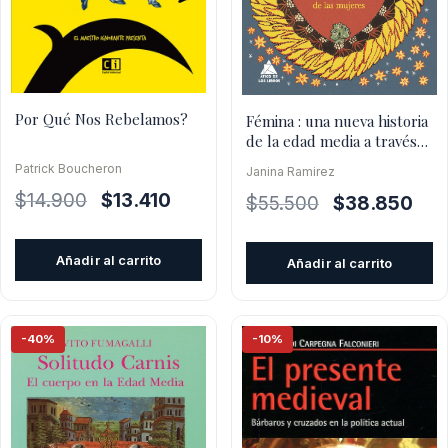
Por Qué Nos Rebelamos?
Fémina : una nueva historia
de la edad media a través
de las mujeres
Patrick Boucheron
Janina Ramirez
El
El
$
14.900
$
13.410
El
El
$
55.500
$
38.850
precio
precio
precio
prec
original
actual
original
actu
Añadir al carrito
Añadir al carrito
era:
es:
era:
es:
$14.900.
$13.410.
$55.500.
$38.
-40%
-10%