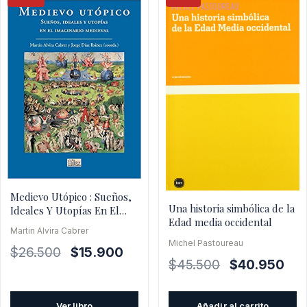
Medievo Utópico : Sueños,
Una historia simbólica de la
Ideales Y Utopías En El
Edad media occidental
Imaginario Medieval
Martin Alvira Cabrer
Michel Pastoureau
El
El
$
26.500
$
15.900
El
El
$
45.500
$
40.950
precio
precio
precio
pre
original
actual
original
actu
era:
es:
Ver libro
Añadir al carrito