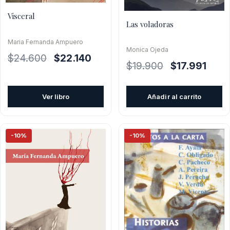
Visceral
Las voladoras
Maria Fernanda Ampuero
Monica Ojeda
El
El
$
24.600
$
22.140
El
El
$
19.900
$
17.991
precio
precio
precio
preci
original
actual
original
actual
era:
es:
Ver libro
Añadir al carrito
era:
es:
$24.600.
$22.140.
$19.900.
$17.99
-10%
-10%