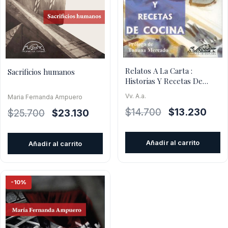
Relatos A La Carta :
Sacrificios humanos
Historias Y Recetas De
Cocina
Vv. A.a.
Maria Fernanda Ampuero
El
El
$
14.700
$
13.230
El
El
$
25.700
$
23.130
precio
preci
precio
precio
original
actua
original
actual
Añadir al carrito
Añadir al carrito
era:
es:
era:
es:
$14.700.
$13.2
$25.700.
$23.130.
-10%