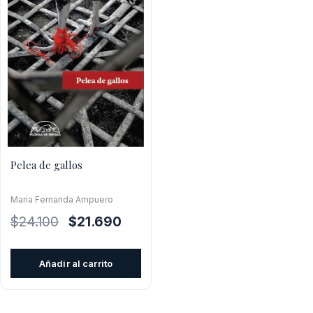
Pelea de gallos
Maria Fernanda Ampuero
El
El
$
24.100
$
21.690
precio
precio
original
actual
Añadir al carrito
era:
es:
$24.100.
$21.690.